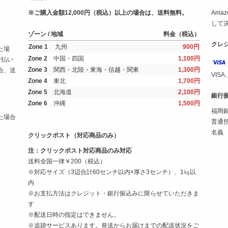
※ご購入金額12,000円（税込）以上の場合は、送料無料。
Am
して
ゾーン / 地域
料金（税込）
クレ
Zone 1
九州
900円
た場
Zone 2
中国・四国
1,100円
着払い
Zone 3
関西・北陸・東海・信越・関東
1,300円
合、送
VIS
Zone 4
東北
1,700円
Zone 5
北海道
2,100円
銀行
Zone 6
沖縄
1,500円
福岡銀
た場合
普通預
名義
クリックポスト（対応商品のみ）
注：クリックポスト対応商品のみ対応
送料全国一律￥200（税込）
※対応サイズ（3辺合計60センチ以内×厚さ3センチ）、1㎏以
内
※お支払方法はクレジット・銀行振込みに限らせていただきま
す
※配送日時の指定はできません。
※追跡サービスあります。発送からお届けまでの配送状況をご