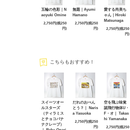
五輪の色彩｜N
無題｜Ayumi
愛する尚美ち
aoyuki Omine
Hamano
ゃん｜Hiroki
Matsunaga
2,750円(税250
2,750円(税250
円)
円)
2,750円(税250
円)
こちらもおすすめ！
スイーツオー
だれのおべん
空を飛ぶ味覚
ルスターズ
とう？｜ Naris
認飛行物体U・
（ティラミス
a Yasuoka
F・オ｜ Takas
とチョコバナ
hi Yamanaka
2,750円(税250
ナクレープ）
円)
2,750円(税250
｜ Raku Onari