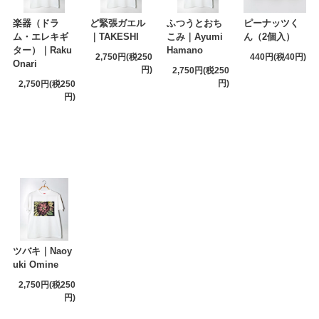
楽器（ドラ
ど緊張ガエル
ふつうとおち
ピーナッツく
ム・エレキギ
｜TAKESHI
こみ｜Ayumi
ん（2個入）
ター）｜Raku
Hamano
2,750円(税250
440円(税40円)
Onari
円)
2,750円(税250
円)
2,750円(税250
円)
ツバキ｜Naoy
uki Omine
2,750円(税250
円)