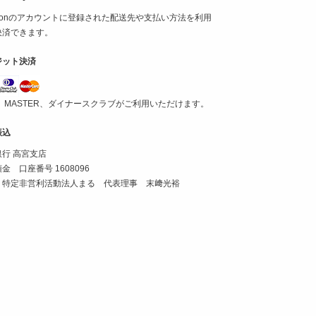
azonのアカウントに登録された配送先や支払い方法を利用
決済できます。
ジット決済
A、MASTER、ダイナースクラブがご利用いただけます。
振込
行 高宮支店
金 口座番号 1608096
 特定非営利活動法人まる 代表理事 末﨑光裕