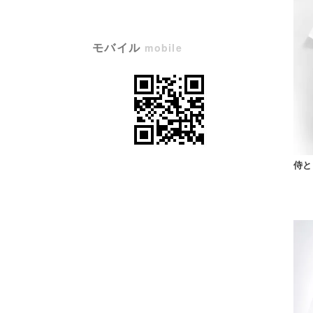
モバイル
mobile
侍とト