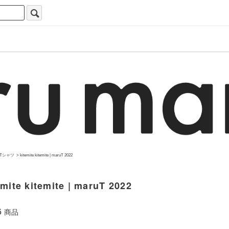
Tシャツ
>
kitemite kitemite | maruT 2022
emite kitemite | maruT 2022
6
商品